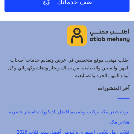
أضف خدماتك
اطلب مهني.. موقع متخصص في عرض وتقديم خدمات أصحاب
المهن والفنيين والصنايعية من سباك ونجار ودهان وكهربائي وكل
أنواع المهن الحرة والصنايعية
آخر المنشورات
بيوت شعر مكة تركيب وتصميم افضل الديكورات-اسعار حصرية
هناجر مكة
قلاب رمل للايجار الشهري واليومي أفضل سعر قلاب 2026