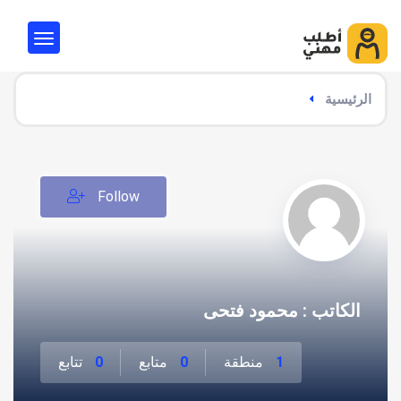
الرئيسية
Follow
الكاتب : محمود فتحى
1
منطقة
0
متابع
0
تتابع