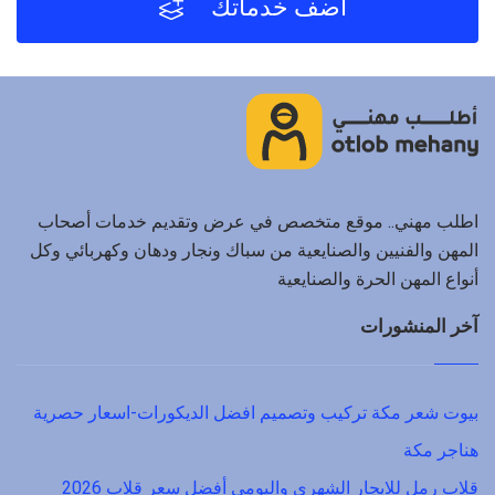
أضف خدماتك
اطلب مهني.. موقع متخصص في عرض وتقديم خدمات أصحاب
المهن والفنيين والصنايعية من سباك ونجار ودهان وكهربائي وكل
أنواع المهن الحرة والصنايعية
آخر المنشورات
بيوت شعر مكة تركيب وتصميم افضل الديكورات-اسعار حصرية
هناجر مكة
قلاب رمل للايجار الشهري واليومي أفضل سعر قلاب 2026