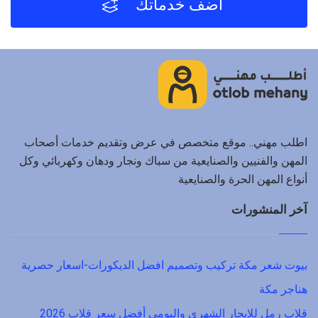
أضف خدماتك
اطلب مهني.. موقع متخصص في عرض وتقديم خدمات أصحاب
المهن والفنيين والصنايعية من سباك ونجار ودهان وكهربائي وكل
أنواع المهن الحرة والصنايعية
آخر المنشورات
بيوت شعر مكة تركيب وتصميم افضل الديكورات-اسعار حصرية
هناجر مكة
قلاب رمل للايجار الشهري واليومي أفضل سعر قلاب 2026