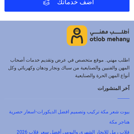
أضف خدماتك
اطلب مهني.. موقع متخصص في عرض وتقديم خدمات أصحاب
المهن والفنيين والصنايعية من سباك ونجار ودهان وكهربائي وكل
أنواع المهن الحرة والصنايعية
آخر المنشورات
بيوت شعر مكة تركيب وتصميم افضل الديكورات-اسعار حصرية
هناجر مكة
قلاب رمل للايجار الشهري واليومي أفضل سعر قلاب 2026