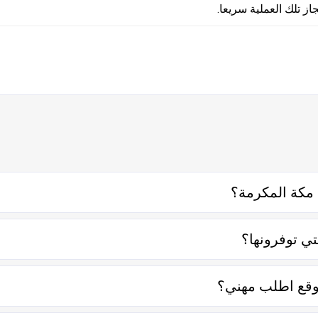
از تلك العملية سريعا.
مكة المكرمة؟
لتواصل معه إما على الواتساب أو تليفونياً وطلب الخدمة منه بعمل زي
ي توفرونها؟
ة عناصر منها قرب المسافة وحجم العمل وتوقيته وهل هو عمل مستعجل 
وقع اطلب مهني؟
 في التعامل فكل الفنيين والشركات يتم تقييمهم من عملاء حقيقيين 