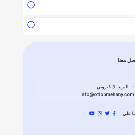
ضل تقييماً فموقع اطلب مهني يعتمد على تقييم الفنيين
صل معنا
البريد الإلكتروني
info@otlobmehany.com
نا على :