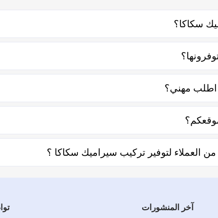
يك سكاكا؟
صل معه إما على الواتساب أو تليفونياً وطلب الخدمة منه بعمل زيارة 
وفرونها؟
اصر منها قرب المسافة وحجم العمل وتوقيته وهل هو عمل مستعجل أم 
 اطلب مهني؟
التعامل فكل الفنيين والشركات يتم تقييمهم من عملاء حقيقيين وهذا
وقعكم؟
تحديد المنطقة ثم تحديد المهنة وإختيار الفني الأقرب إليك والأفضل ت
 العملاء لتوفير تركيب سيراميك سكاكا ؟
ل توفير تركيب سيراميك سكاكا والفنيين والشركات لخدمتكم.
آخر المنشورات
توا