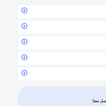
للمكان أو تقدير سعر الخدمة قبل الزيارة والإتفاق.
لا.
 يدل على جودة الخدمة.
قييماً فموقع اطلب مهني يعتمد على تقييم الفنيين
صل معنا