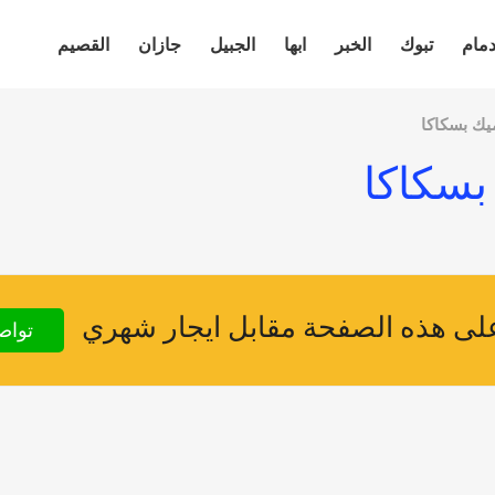
دمام
تبوك
الخبر
ابها
الجبيل
جازان
القصيم
يك بسكاكا
بسكاكا
ى هذه الصفحة مقابل ايجار شهري
تواص