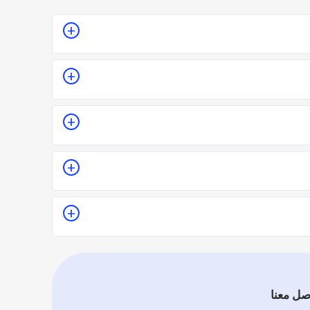
لمكان أو تقدير سعر الخدمة قبل الزيارة والإتفاق.
ا.
يدل على جودة الخدمة.
ييماً فموقع اطلب مهني يعتمد على تقييم الفنيين
صل معنا