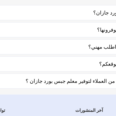
د جازان؟
صل معه إما على الواتساب أو تليفونياً وطلب الخدمة منه بعمل زيارة ل
فرونها؟
اصر منها قرب المسافة وحجم العمل وتوقيته وهل هو عمل مستعجل أم ل
 اطلب مهني؟
التعامل فكل الفنيين والشركات يتم تقييمهم من عملاء حقيقيين وهذا 
وقعكم؟
حديد المنطقة ثم تحديد المهنة وإختيار الفني الأقرب إليك والأفضل تق
 العملاء لتوفير معلم جبس بورد جازان ؟
ل توفير معلم جبس بورد جازان والفنيين والشركات لخدمتكم.
آخر المنشورات
توا