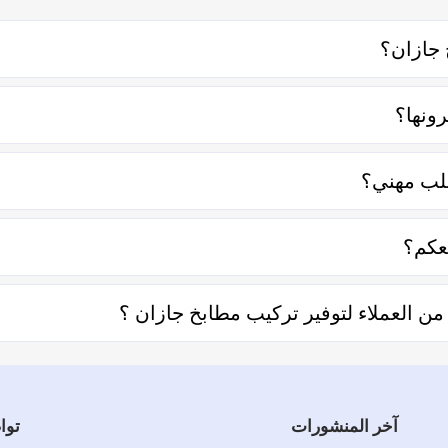
جازان؟
 معه إما على الواتساب أو تليفونياً وطلب الخدمة منه بعمل زيارة للم
ونها؟
 منها قرب المسافة وحجم العمل وتوقيته وهل هو عمل مستعجل أم لا.
طلب مهني؟
تعامل فكل الفنيين والشركات يتم تقييمهم من عملاء حقيقيين وهذا يد
عكم؟
ديد المنطقة ثم تحديد المهنة وإختيار الفني الأقرب إليك والأفضل تقي
 العملاء لتوفير تركيب مطابخ جازان ؟
ل توفير تركيب مطابخ جازان والفنيين والشركات لخدمتكم.
آخر المنشورات
توا