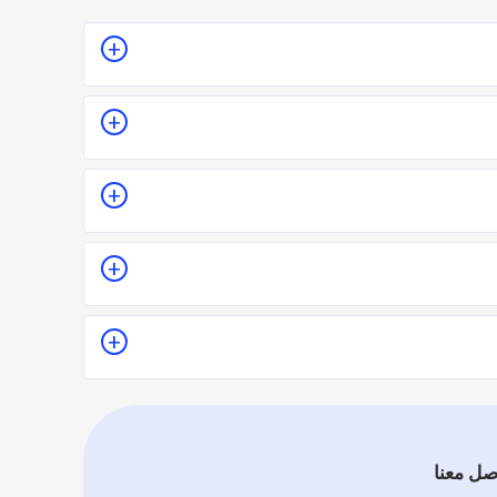
كان أو تقدير سعر الخدمة قبل الزيارة والإتفاق.
ل على جودة الخدمة.
يماً فموقع اطلب مهني يعتمد على تقييم الفنيين والشركات
صل معنا