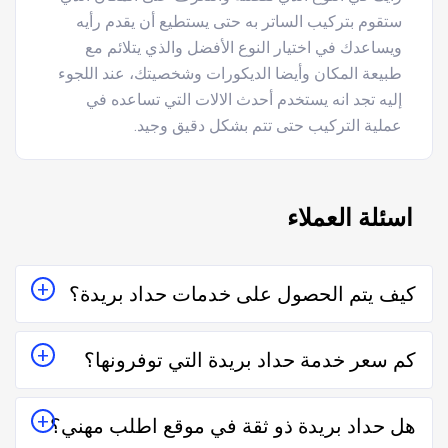
ستقوم بتركيب الساتر به حتى يستطيع أن يقدم رأيه
ويساعدك في اختيار النوع الأفضل والذي يتلائم مع
طبيعة المكان وأيضا الديكورات وشخصيتك، عند اللجوء
إليه تجد انه يستخدم أحدث الالات التي تساعده في
عملية التركيب حتى تتم بشكل دقيق وجيد.
اسئلة العملاء
كيف يتم الحصول على خدمات حداد بريدة؟
يتم الحصول على خدمات حداد بريدة من خلال التواصل معه
كم سعر خدمة حداد بريدة التي توفرونها؟
إما على الواتساب أو تليفونياً وطلب الخدمة منه بعمل زيارة
للمكان أو تقدير سعر الخدمة قبل الزيارة والإتفاق.
تختلف اسعار خدمات حداد بريدة وفقاً لعدة عناصر منها قرب
هل حداد بريدة ذو ثقة في موقع اطلب مهني؟
المسافة وحجم العمل وتوقيته وهل هو عمل مستعجل أم لا.