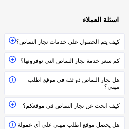
اسئلة العملاء
كيف يتم الحصول على خدمات نجار النماص؟
يتم الحصول على خدمات نجار النماص من خلال التواصل
كم سعر خدمة نجار النماص التي توفرونها؟
معه إما على الواتساب أو تليفونياً وطلب الخدمة منه بعمل
زيارة للمكان أو تقدير سعر الخدمة قبل الزيارة والإتفاق.
تختلف اسعار خدمات نجار النماص وفقاً لعدة عناصر منها
هل نجار النماص ذو ثقة في موقع اطلب
قرب المسافة وحجم العمل وتوقيته وهل هو عمل مستعجل
مهني؟
أم لا.
نعم نجار النماص في موقع اطلب مهني ذو ثقة في التعامل
كيف ابحث عن نجار النماص في موقعكم؟
فكل الفنيين والشركات يتم تقييمهم من عملاء حقيقيين وهذا
يدل على جودة الخدمة.
يُمكنك البحث عن نجار النماص في موقعنا من خلال تحديد
هل يحصل موقع اطلب مهني على أي عمولة
المنطقة ثم تحديد المهنة وإختيار الفني الأقرب إليك والأفضل