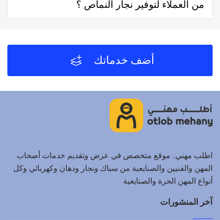
من العملاء لتوفير نجار النماص ؟
تقييماً فموقع اطلب مهني يعتمد على تقييم الفنيين
والشركات من خلال العملاء بعد كل زيارة لهم.
لا يحصل موقع اطلب مهني على أي عمولة من العملاء مُقابل
توفير نجار النماص والفنيين والشركات لخدمتكم.
أضف خدماتك
اطلب مهني.. موقع متخصص في عرض وتقديم خدمات أصحاب
المهن والفنيين والصنايعية من سباك ونجار ودهان وكهربائي وكل
أنواع المهن الحرة والصنايعية
آخر المنشورات