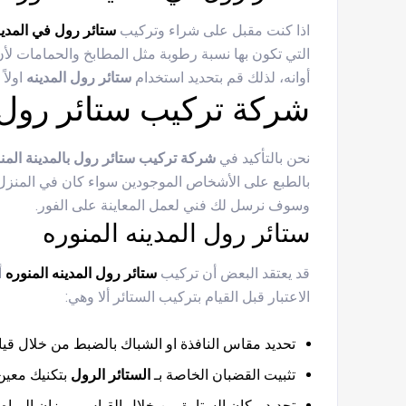
اذا كنت مقبل على شراء وتركيب
ستائر رول في المدين
التي تكون بها نسبة رطوبة مثل المطابخ والحمامات لأن 
أوانه، لذلك قم بتحديد استخدام
ستائر رول المدينه
اولاً
شركة تركيب ستائر رول ب
نحن بالتأكيد في
شركة تركيب ستائر رول بالمدينة المن
بالطبع على الأشخاص الموجودين سواء كان في المنزل أ
وسوف نرسل لك فني لعمل المعاينة على الفور.
ستائر رول المدينه المنوره
قد يعتقد البعض أن تركيب
ستائر رول المدينه المنوره
أ
الاعتبار قبل القيام بتركيب الستائر ألا وهي:
تحديد مقاس النافذة او الشباك بالضبط من خلال ق
تثبيت القضبان الخاصة بـ
الستائر الرول
بتكنيك معين 
تحديد مكان الستارة من خلال القياس بميزان المياه