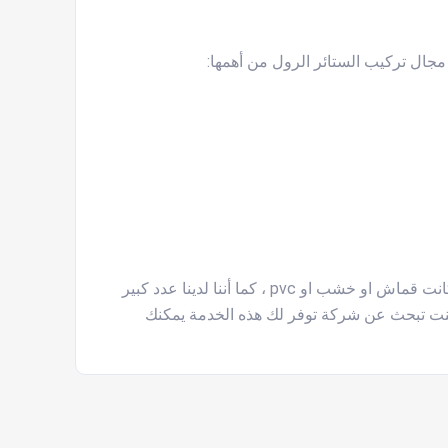
مجال تركيب الستائر الرول من أهمها:
تتوافر بها جميع تصميمات واشكال الستائر الرول بجميع أنواعها سواء كانت قماش او خشب او pvc ، كما أننا لدينا عدد كبير
نت تبحث عن شركة توفر لك هذه الخدمة يمكنك