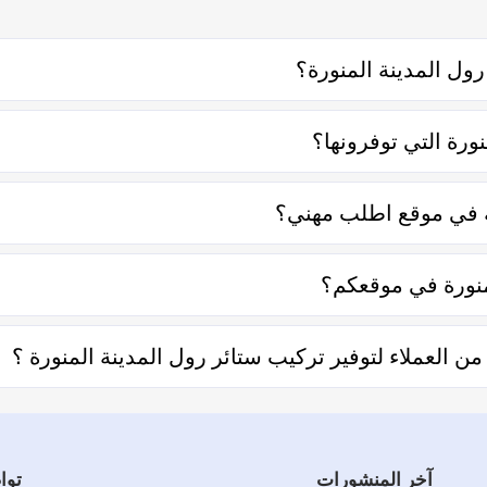
ل المدينة المنورة؟
ن خلال التواصل معه إما على الواتساب أو تليفونياً وطلب الخدمة منه 
ورة التي توفرونها؟
اً لعدة عناصر منها قرب المسافة وحجم العمل وتوقيته وهل هو عمل م
قة في موقع اطلب مهني؟
 ذو ثقة في التعامل فكل الفنيين والشركات يتم تقييمهم من عملاء حقي
منورة في موقعكم؟
نا من خلال تحديد المنطقة ثم تحديد المهنة وإختيار الفني الأقرب إلي
لعملاء لتوفير تركيب ستائر رول المدينة المنورة ؟
 توفير تركيب ستائر رول المدينة المنورة والفنيين والشركات لخدمتكم
آخر المنشورات
توا