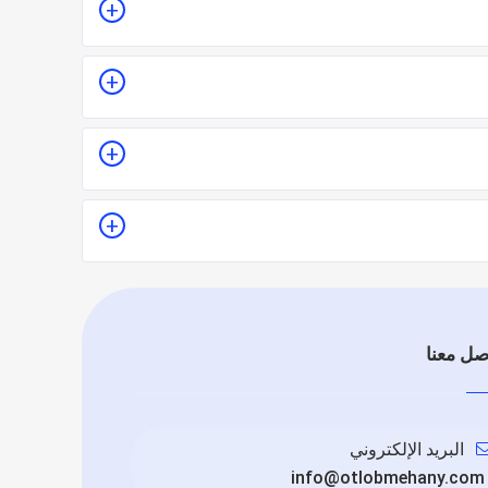
ا.
يدل على جودة الخدمة.
ييماً فموقع اطلب مهني يعتمد على تقييم الفنيين
صل معنا
البريد الإلكتروني
info@otlobmehany.com