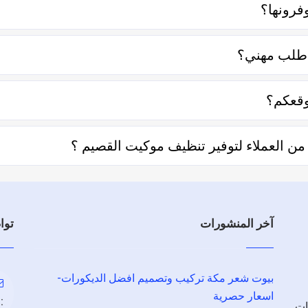
فرونها؟
صر منها قرب المسافة وحجم العمل وتوقيته وهل هو عمل مستعجل أم ل
اطلب مهني؟
لتعامل فكل الفنيين والشركات يتم تقييمهم من عملاء حقيقيين وهذا 
قعكم؟
حديد المنطقة ثم تحديد المهنة وإختيار الفني الأقرب إليك والأفضل تق
 العملاء لتوفير تنظيف موكيت القصيم ؟
ل توفير تنظيف موكيت القصيم والفنيين والشركات لخدمتكم.
آخر المنشورات
توا
بيوت شعر مكة تركيب وتصميم افضل الديكورات-
اسعار حصرية
:
ات