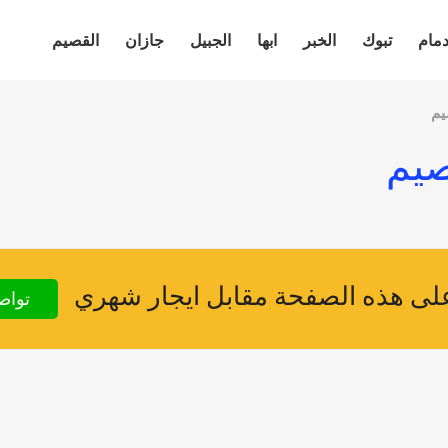
دمام
تبوك
الخبر
ابها
الجبيل
جازان
القصيم
يم
صيم
ى هذه الصفحة مقابل ايجار شهري
تواص