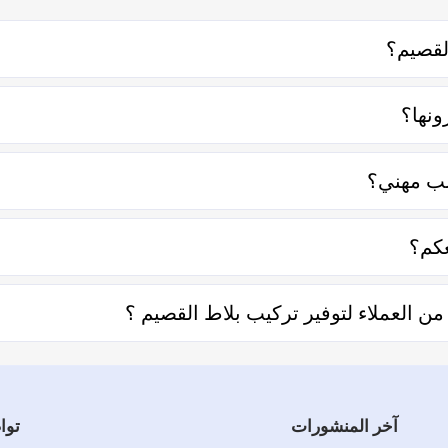
لقصيم؟
 معه إما على الواتساب أو تليفونياً وطلب الخدمة منه بعمل زيارة للم
ونها؟
 منها قرب المسافة وحجم العمل وتوقيته وهل هو عمل مستعجل أم لا.
لب مهني؟
عامل فكل الفنيين والشركات يتم تقييمهم من عملاء حقيقيين وهذا يد
كم؟
ديد المنطقة ثم تحديد المهنة وإختيار الفني الأقرب إليك والأفضل تقي
العملاء لتوفير تركيب بلاط القصيم ؟
ل توفير تركيب بلاط القصيم والفنيين والشركات لخدمتكم.
آخر المنشورات
توا