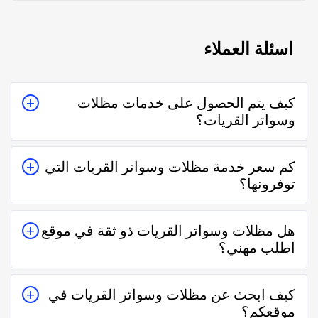
اسئلة العملاء
كيف يتم الحصول على خدمات مظلات
وسواتر القريات؟
يتم الحصول على خدمات مظلات وسواتر القريات من خلال
كم سعر خدمة مظلات وسواتر القريات التي
التواصل معه إما على الواتساب أو تليفونياً وطلب الخدمة
توفرونها؟
منه بعمل زيارة للمكان أو تقدير سعر الخدمة قبل الزيارة
والإتفاق.
تختلف اسعار خدمات مظلات وسواتر القريات وفقاً لعدة
هل مظلات وسواتر القريات ذو ثقة في موقع
عناصر منها قرب المسافة وحجم العمل وتوقيته وهل هو
اطلب مهني؟
عمل مستعجل أم لا.
نعم مظلات وسواتر القريات في موقع اطلب مهني ذو ثقة
كيف ابحث عن مظلات وسواتر القريات في
في التعامل فكل الفنيين والشركات يتم تقييمهم من عملاء
موقعكم؟
حقيقيين وهذا يدل على جودة الخدمة.