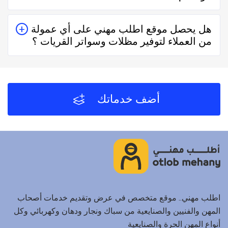
يُمكنك البحث عن مظلات وسواتر القريات في موقعنا من
هل يحصل موقع اطلب مهني على أي عمولة
خلال تحديد المنطقة ثم تحديد المهنة وإختيار الفني الأقرب
من العملاء لتوفير مظلات وسواتر القريات ؟
إليك والأفضل تقييماً فموقع اطلب مهني يعتمد على تقييم
الفنيين والشركات من خلال العملاء بعد كل زيارة لهم.
لا يحصل موقع اطلب مهني على أي عمولة من العملاء مُقابل
توفير مظلات وسواتر القريات والفنيين والشركات لخدمتكم.
أضف خدماتك
اطلب مهني.. موقع متخصص في عرض وتقديم خدمات أصحاب
المهن والفنيين والصنايعية من سباك ونجار ودهان وكهربائي وكل
أنواع المهن الحرة والصنايعية