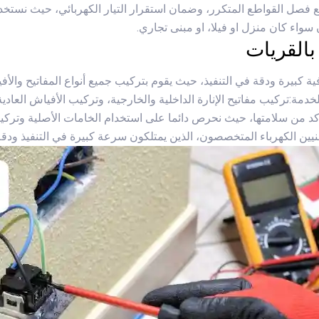
نع فصل القواطع المتكرر، وضمان استقرار التيار الكهربائي، حيث نستخدم
واء كان منزل او فيلا، او مبنى تجاري.
بالقريات
ية كبيرة ودقة في التنفيذ، حيث يقوم بتركيب جميع أنواع المفاتيح والأ
دمة:تركيب مفاتيح الإنارة الداخلية والخارجية، وتركيب الأفياش العادية و
أكد من سلامتها، حيث نحرص دائما على استخدام الخامات الأصلية وترك
ين الكهرباء المتخصصون، الذين يمتلكون سرعة كبيرة في التنفيذ ودقة 