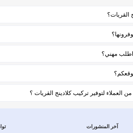
 القريات؟
اصل معه إما على الواتساب أو تليفونياً وطلب الخدمة منه بعمل زيارة 
وفرونها؟
ناصر منها قرب المسافة وحجم العمل وتوقيته وهل هو عمل مستعجل أم ل
 اطلب مهني؟
 التعامل فكل الفنيين والشركات يتم تقييمهم من عملاء حقيقيين وهذا
وقعكم؟
 تحديد المنطقة ثم تحديد المهنة وإختيار الفني الأقرب إليك والأفضل ت
العملاء لتوفير تركيب كلادينج القريات ؟
 توفير تركيب كلادينج القريات والفنيين والشركات لخدمتكم.
آخر المنشورات
توا