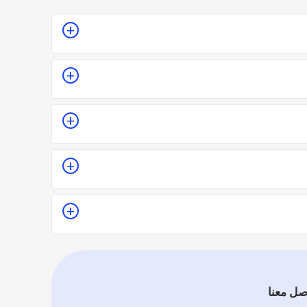
للمكان أو تقدير سعر الخدمة قبل الزيارة والإتفاق.
ا.
 يدل على جودة الخدمة.
قييماً فموقع اطلب مهني يعتمد على تقييم الفنيين
صل معنا