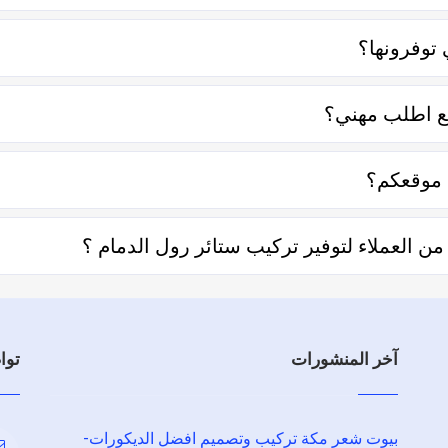
تواصل معه إما على الواتساب أو تليفونياً وطلب الخدمة منه بعمل زيار
توفرونها؟
عناصر منها قرب المسافة وحجم العمل وتوقيته وهل هو عمل مستعجل أم
قع اطلب مهني؟
ي التعامل فكل الفنيين والشركات يتم تقييمهم من عملاء حقيقيين وه
 موقعكم؟
ل تحديد المنطقة ثم تحديد المهنة وإختيار الفني الأقرب إليك والأفضل
العملاء لتوفير تركيب ستائر رول الدمام ؟
 توفير تركيب ستائر رول الدمام والفنيين والشركات لخدمتكم.
آخر المنشورات
توا
بيوت شعر مكة تركيب وتصميم افضل الديكورات-