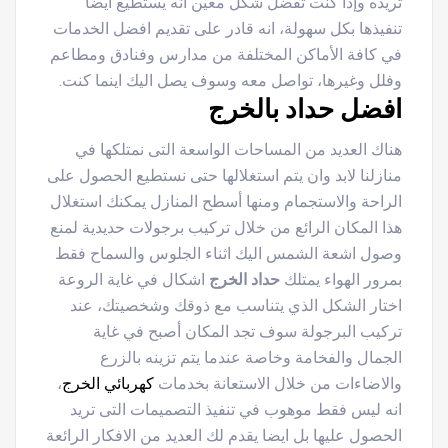
تريده وإذا كنت تفضل شكل معين أنه يستطيع ايضا
تنفيذها بكل سهولة، انه قادر على تقديم افضل الخدمات
في كافة الأماكن المختلفة من مدارس وفنادق ومطاعم
وفلل وغيرها، تواصل معه وسوف يصل اليك اينما كنت.
افضل حداد بالخرج
هناك العديد من المساحات الواسعة التى نمتلكها في
منازلنا لابد وان يتم استغلالها حتى نستطيع الحصول على
الراحة والاستجمام ومنها أسطح المنازل يمكنك استغلال
هذا المكان الرائع من خلال تركيب برجولات حديدية لمنع
وصول اشعة الشمس اليك اثناء الجلوس والسماح فقط
بمرور الهواء يمتلك
حداد الخرج
اشكال في غاية الروعة
اختار الشكل الذي يتناسب مع ذوقك وشخصيتك، عند
تركيب البرجولة سوف تجد المكان أصبح في غاية
الجمال والفخامة وخاصة عندما يتم تزينه بالزرع
والاضاءات من خلال الاستعانة بخدمات
كهربائي الخرج
،
انه ليس فقط موهوب في تنفيذ التصميمات التى تريد
الحصول عليها بل ايضا يقدم لك العديد من الافكار الرائعة